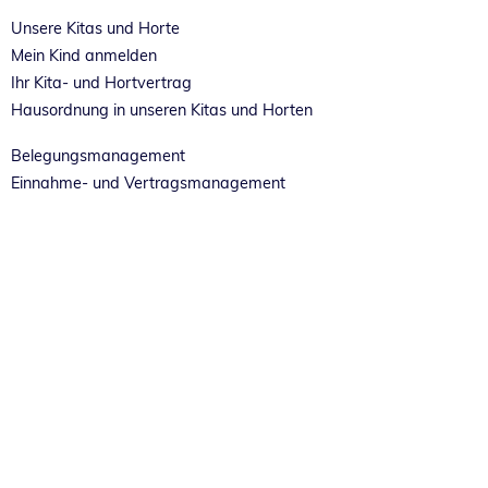
Unsere Kitas und Horte
Mein Kind anmelden
Ihr Kita- und Hortvertrag
Hausordnung in unseren Kitas und Horten
Belegungsmanagement
Einnahme- und Vertragsmanagement
Mahnwesen
Pädagogische Vielfalt
Fach- und Prozessbegleitung
Soziale Arbeit in Kindertagesstätten
Sprachliche Bildung
rundumKita
DORO
Kinderleicht sprechen...