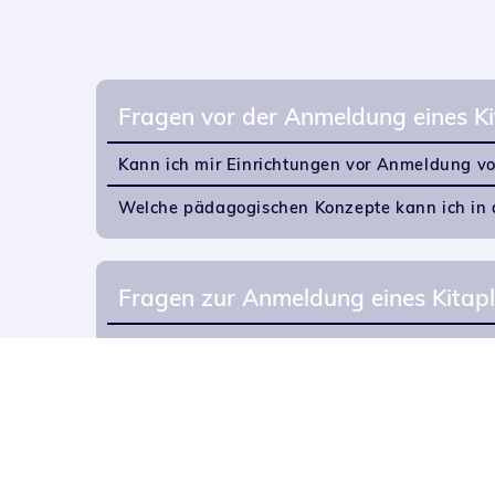
Fragen vor der Anmeldung eines Ki
Kann ich mir Einrichtungen vor Anmeldung v
Welche pädagogischen Konzepte kann ich in d
Fragen zur Anmeldung eines Kitap
Kann ich mein Kind schon vor der Geburt an
Welche Möglichkeit der Anmeldung habe ich?
Wie gestaltet sich das Verfahren und der zei
Wann und wie erfahre ich, ob mein Kind eine