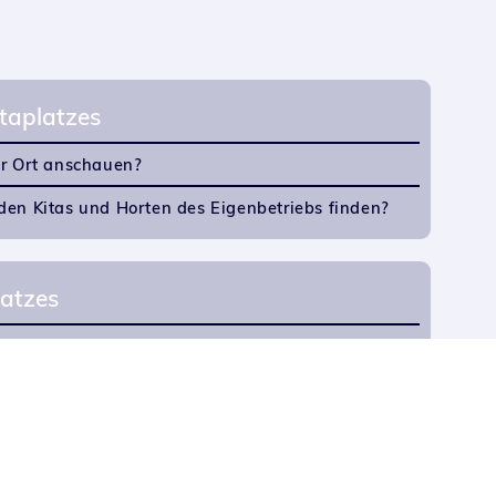
taplatzes
or Ort anschauen?
en Kitas und Horten des Eigenbetriebs finden?
latzes
melden?
tlicher Ablauf der Anmeldung?
n Platz in meiner Wunscheinrichtung erhält?