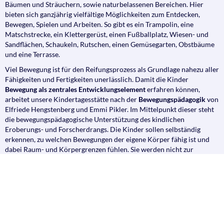
Bäumen und Sträuchern, sowie naturbelassenen Bereichen. Hier
bieten sich ganzjährig vielfältige Möglichkeiten zum Entdecken,
Bewegen, Spielen und Arbeiten. So gibt es ein Trampolin, eine
Matschstrecke, ein Klettergerüst, einen Fußballplatz, Wiesen- und
Sandflächen, Schaukeln, Rutschen, einen Gemüsegarten, Obstbäume
und eine Terrasse.
Viel Bewegung ist für den Reifungsprozess als Grundlage nahezu aller
Fähigkeiten und Fertigkeiten unerlässlich. Damit die Kinder
Bewegung als zentrales Entwicklungselement
erfahren können,
arbeitet unsere Kindertagesstätte nach der
Bewegungspädagogik
von
Elfriede Hengstenberg und Emmi Pikler. Im Mittelpunkt dieser steht
die bewegungspädagogische Unterstützung des kindlichen
Eroberungs- und Forscherdrangs. Die Kinder sollen selbständig
erkennen, zu welchen Bewegungen der eigene Körper fähig ist und
dabei Raum- und Körpergrenzen fühlen. Sie werden nicht zur
Nachahmung vorgefertigter Turnübungen animiert, sondern sollen
spielerisch eigene Ideen umsetzen. Dazu nutzen wir einfache
Holzgeräte, wie Stangen, Hocker, Kippelhölzer und Hühnerleitern,
die die Kinder selbständig ausprobieren sollen.
Der Übergang von der Kita zur Grundschule ist für die Kinder und
deren Familien ein wichtiger Schritt. Voraussetzung für ein gutes