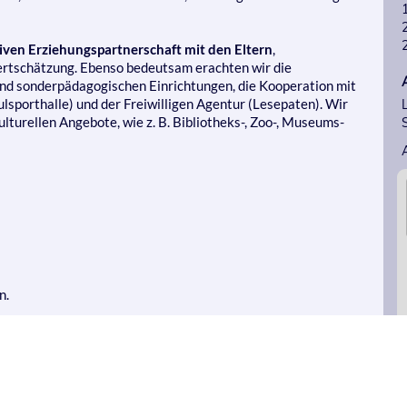
iven Erziehungspartnerschaft mit den Eltern
,
rtschätzung. Ebenso bedeutsam erachten wir die
nd sonderpädagogischen Einrichtungen, die Kooperation mit
lsporthalle) und der Freiwilligen Agentur (Lesepaten). Wir
turellen Angebote, wie z. B. Bibliotheks-, Zoo-, Museums-
n.
Stark III plus EFRE
energetisch saniert und modernisiert.