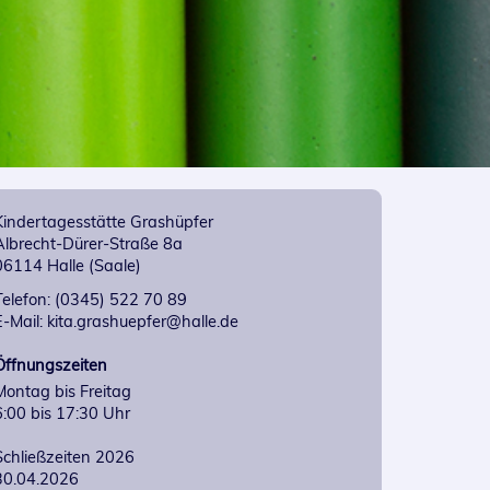
Kindertagesstätte Grashüpfer
Albrecht-Dürer-Straße 8a
06114 Halle (Saale)
Telefon: (0345) 522 70 89
E-Mail: kita.grashuepfer@halle.de
Öffnungszeiten
Montag bis Freitag

6:00 bis 17:30 Uhr

Schließzeiten 2026

30.04.2026
