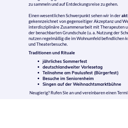
zu sammeln und auf Entdeckungsreise zu gehen.
Einen wesentlichen Schwerpunkt sehen wir in der
akt
gekennzeichnet von gegenseitiger Akzeptanz und We
interdisziplinäre Zusammenarbeit mit Therapeuten u
der benachbarten Grundschule (u. a. Nutzung der Schu
nutzen regelmäßig die im Wohnumfeld befindlichen kul
und Theaterbesuche.
Traditionen und Rituale
jährliches Sommerfest
deutschlandweiter Vorlesetag
Teilnahme am Paulusfest (Bürgerfest)
Besuche im Seniorenheim
Singen auf der Weihnachtsmarktbühne
Neugierig? Rufen Sie an und vereinbaren einen Termi
Diese Einrichtung wurde im Rahmen des Programms