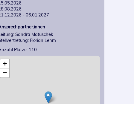
15.05.2026

28.08.2026

21.12.2026 - 06.01.2027
Ansprechpartner:innen
Leitung: Sandra Matuschek
Stellvertretung: Florian Lehm
Anzahl Plätze: 110
+
−