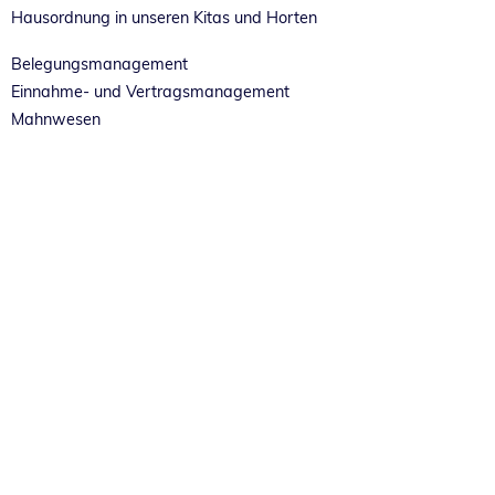
Hausordnung in unseren Kitas und Horten
Belegungsmanagement
Einnahme- und Vertragsmanagement
Mahnwesen
Pädagogische Vielfalt
Fach- und Prozessbegleitung
Soziale Arbeit in Kindertagesstätten
Sprachliche Bildung
rundumKita
DORO
Kinderleicht sprechen...
Sprach-Kitas
WillkommensKITA
Wissen schafft Praxis