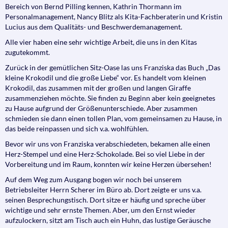
Bereich von Bernd Pilling kennen, Kathrin Thormann im
Personalmanagement, Nancy Blitz als Kita-Fachberaterin und Kristin
Lucius aus dem Qualitäts- und Beschwerdemanagement.
Alle vier haben eine sehr wichtige Arbeit, die uns in den Kitas
zugutekommt.
Zurück in der gemütlichen Sitz-Oase las uns Franziska das Buch „Das
kleine Krokodil und die große Liebe“ vor. Es handelt vom kleinen
Krokodil, das zusammen mit der großen und langen Giraffe
zusammenziehen möchte. Sie finden zu Beginn aber kein geeignetes
zu Hause aufgrund der Größenunterschiede. Aber zusammen
schmieden sie dann einen tollen Plan, vom gemeinsamen zu Hause, in
das beide reinpassen und sich v.a. wohlfühlen.
Bevor wir uns von Franziska verabschiedeten, bekamen alle einen
Herz-Stempel und eine Herz-Schokolade. Bei so viel Liebe in der
Vorbereitung und im Raum, konnten wir keine Herzen übersehen!
Auf dem Weg zum Ausgang bogen wir noch bei unserem
Betriebsleiter Herrn Scherer im Büro ab. Dort zeigte er uns v.a.
seinen Besprechungstisch. Dort sitze er häufig und spreche über
wichtige und sehr ernste Themen. Aber, um den Ernst wieder
aufzulockern, sitzt am Tisch auch ein Huhn, das lustige Geräusche