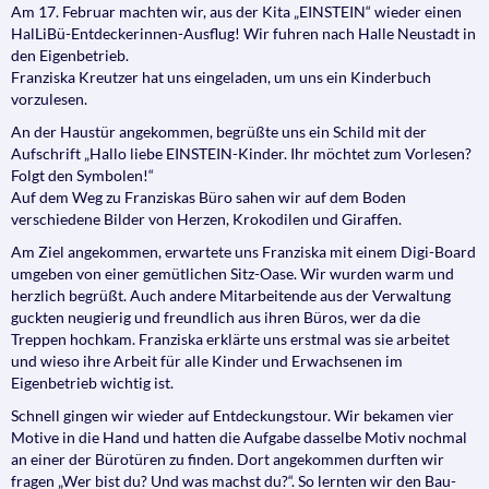
Am 17. Februar machten wir, aus der Kita „EINSTEIN“ wieder einen
HalLiBü-Entdeckerinnen-Ausflug! Wir fuhren nach Halle Neustadt in
den Eigenbetrieb.
Franziska Kreutzer hat uns eingeladen, um uns ein Kinderbuch
vorzulesen.
An der Haustür angekommen, begrüßte uns ein Schild mit der
Aufschrift „Hallo liebe EINSTEIN-Kinder. Ihr möchtet zum Vorlesen?
Folgt den Symbolen!“
Auf dem Weg zu Franziskas Büro sahen wir auf dem Boden
verschiedene Bilder von Herzen, Krokodilen und Giraffen.
Am Ziel angekommen, erwartete uns Franziska mit einem Digi-Board
umgeben von einer gemütlichen Sitz-Oase. Wir wurden warm und
herzlich begrüßt. Auch andere Mitarbeitende aus der Verwaltung
guckten neugierig und freundlich aus ihren Büros, wer da die
Treppen hochkam. Franziska erklärte uns erstmal was sie arbeitet
und wieso ihre Arbeit für alle Kinder und Erwachsenen im
Eigenbetrieb wichtig ist.
Schnell gingen wir wieder auf Entdeckungstour. Wir bekamen vier
Motive in die Hand und hatten die Aufgabe dasselbe Motiv nochmal
an einer der Bürotüren zu finden. Dort angekommen durften wir
fragen „Wer bist du? Und was machst du?“. So lernten wir den Bau-