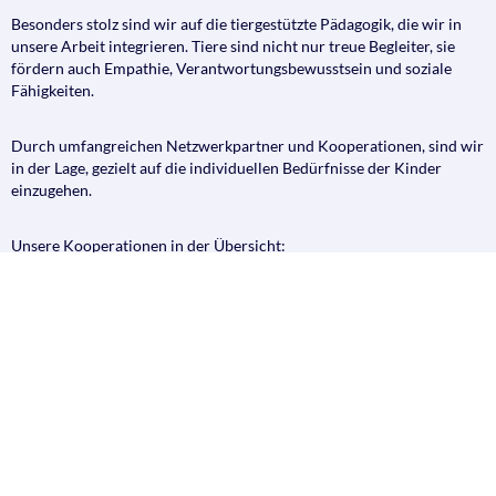
Besonders stolz sind wir auf die tiergestützte Pädagogik, die wir in
unsere Arbeit integrieren. Tiere sind nicht nur treue Begleiter, sie
fördern auch Empathie, Verantwortungsbewusstsein und soziale
Fähigkeiten.
Durch umfangreichen Netzwerkpartner und Kooperationen, sind wir
in der Lage, gezielt auf die individuellen Bedürfnisse der Kinder
einzugehen.
Unsere Kooperationen in der Übersicht:
BNaTURe e.V.
Lernsalon Halle e.V.
Musikspatzen
Stadtteilbibliothek Nord
Schule & Hort “Albrecht Dürer”
Yogisun
Wasserflöhe e.V.
Paulusgemeinde Halle
Um die Bewegungsfreudigkeit Ihrer Kinder zu unterstützen, steht uns
ein riesiges Außengelände zur Verfügung. Hier können die Kinder in